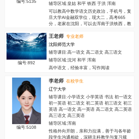
编号:5135
辅导区域:皇姑 和平 铁西 于洪 浑南
可以教高中数学语文历史政治，手机号，复
旦大学AI金融双学位，现大二，高考665
分，老家在沈阳，可以去浑南于洪铁西，教
学风...
王老师
专业老师
沈阳师范大学
辅导课目:高一语文 高二语文 高三语文
辅导区域:沈河 和平 浑南
编号:892
高中语文，经验丰富，写作阅读
李老师
在校学生
辽宁大学
辅导课目:小学语文 小学英语 书法 初一语文
初一英语 初二语文 初二英语 初三语文 初三
英语 高一语文 高一英语 高二语文 高二英语
高三语文 高三英语
辅导区域:浑南
编号:5108
性格外向开朗，亲和力拉满，善于与各年龄
段学生沟通相处，深耕主科教学与复习规