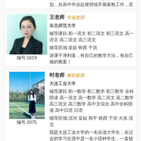
划，自高中毕业起便持续开展家教工作，至
今已积累...
王老师
专业老师
东北师范大学
辅导课目:初一语文 初二语文 初三语文 高一
语文 高二语文 高三语文
辅导区域:皇姑 铁西 于洪
讲课干净利落，有自己的教学方法，有自己
编号:1619
做的教案！
时老师
兼职老师
大连工业大学
辅导课目:初一数学 初二数学 初三数学 全科
陪读 高一语文 高一数学 高二语文 高二数学
高三语文 高三数学 高中文综合 高中全科陪
读 高中日语 日语
辅导区域:沈河 皇姑 和平 铁西 于洪 大东 沈
编号:2075
北
我是大连工业大学的一名在读大学生，在过
去的学习生涯中是一名小语种学生，一直较