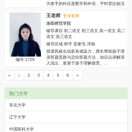
为拿手的科目是数学和外语，平时里比较活
泼开朗...
王老师
专业老师
洛阳师范学院
辅导课目:初二语文 初三语文 高一语文 高二
语文 高三语文
辅导区域:和平 苏家屯 浑南
授课风格生动富有感染力，擅长帮助孩子理
清答题思路与总结答题方法，知识点讲解深
编号:1729
入浅出，更易于孩子理解接受。...
«
1
2
3
4
5
6
»
热门大学
东北大学
辽宁大学
中国医科大学