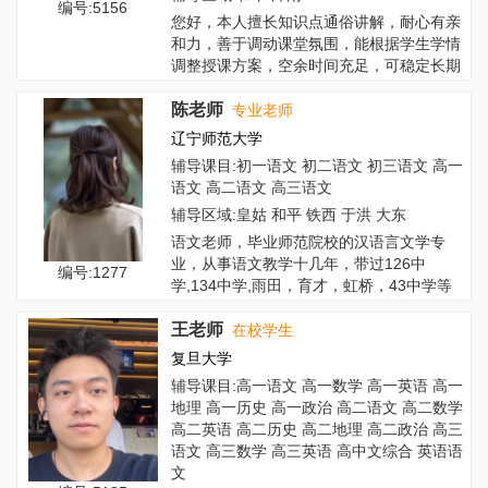
编号:5156
您好，本人擅长知识点通俗讲解，耐心有亲
和力，善于调动课堂氛围，能根据学生学情
调整授课方案，空余时间充足，可稳定长期
代课，...
陈老师
专业老师
辽宁师范大学
辅导课目:初一语文 初二语文 初三语文 高一
语文 高二语文 高三语文
辅导区域:皇姑 和平 铁西 于洪 大东
语文老师，毕业师范院校的汉语言文学专
业，从事语文教学十几年，带过126中
编号:1277
学,134中学,雨田，育才，虹桥，43中学等
多所...
王老师
在校学生
复旦大学
辅导课目:高一语文 高一数学 高一英语 高一
地理 高一历史 高一政治 高二语文 高二数学
高二英语 高二历史 高二地理 高二政治 高三
语文 高三数学 高三英语 高中文综合 英语语
文