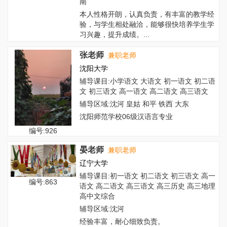
南
本人性格开朗，认真负责，有丰富的教学经
验，与学生相处融洽，能够很快培养学生学
习兴趣，提升成绩。...
张老师
兼职老师
沈阳大学
辅导课目:小学语文 大语文 初一语文 初二语
文 初三语文 高一语文 高二语文 高三语文
辅导区域:沈河 皇姑 和平 铁西 大东
沈阳师范学校06级汉语言专业
编号:926
晏老师
兼职老师
辽宁大学
辅导课目:初一语文 初二语文 初三语文 高一
编号:863
语文 高二语文 高三语文 高三历史 高三地理
高中文综合
辅导区域:沈河
经验丰富，耐心细致负责。