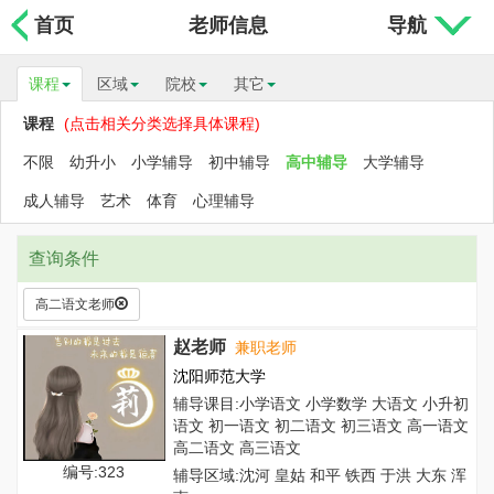
首页
老师信息
导航
课程
区域
院校
其它
课程
(点击相关分类选择具体课程)
不限
幼升小
小学辅导
初中辅导
高中辅导
大学辅导
成人辅导
艺术
体育
心理辅导
查询条件
高二语文老师
赵老师
兼职老师
沈阳师范大学
辅导课目:小学语文 小学数学 大语文 小升初
语文 初一语文 初二语文 初三语文 高一语文
高二语文 高三语文
编号:323
辅导区域:沈河 皇姑 和平 铁西 于洪 大东 浑