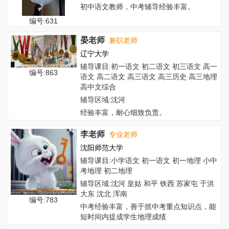
初中语文教师，中考辅导经验丰富。
编号:631
晏老师
兼职老师
辽宁大学
辅导课目:初一语文 初二语文 初三语文 高一
编号:863
语文 高二语文 高三语文 高三历史 高三地理
高中文综合
辅导区域:沈河
经验丰富，耐心细致负责。
李老师
专业老师
沈阳师范大学
辅导课目:小学语文 初一语文 初一地理 小中
考地理 初二地理
辅导区域:沈河 皇姑 和平 铁西 苏家屯 于洪
大东 沈北 浑南
编号:783
中考经验丰富，善于抓中考重点知识点，能
短时间内提成学生地理成绩