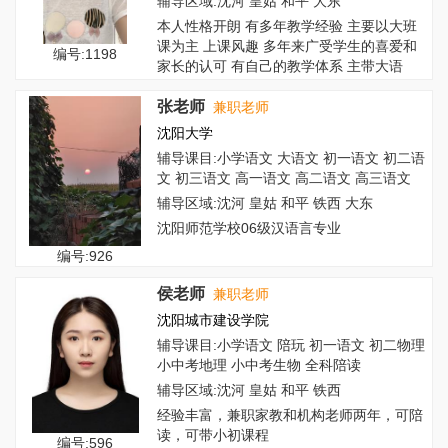
辅导区域:沈河 皇姑 和平 大东
本人性格开朗 有多年教学经验 主要以大班
课为主 上课风趣 多年来广受学生的喜爱和
编号:1198
家长的认可 有自己的教学体系 主带大语
文...
张老师
兼职老师
沈阳大学
辅导课目:小学语文 大语文 初一语文 初二语
文 初三语文 高一语文 高二语文 高三语文
辅导区域:沈河 皇姑 和平 铁西 大东
沈阳师范学校06级汉语言专业
编号:926
侯老师
兼职老师
沈阳城市建设学院
辅导课目:小学语文 陪玩 初一语文 初二物理
小中考地理 小中考生物 全科陪读
辅导区域:沈河 皇姑 和平 铁西
经验丰富，兼职家教和机构老师两年，可陪
读，可带小初课程
编号:596