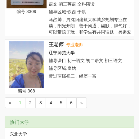
语文 初三英语 全科陪读
编号:3309
辅导区域:铁西 于洪
马占帅，男沈阳建筑大学城乡规划专业在
读，阳光开朗，善于沟通，幽默，脾气好，
可以带孩子玩，和学生有共同话题，兴趣爱
好：各类...
王老师
专业老师
辽宁师范大学
辅导课目:初一语文 初二语文 初三语文
辅导区域:皇姑
带过两届初三，经历丰富
编号:368
«
1
2
3
4
5
6
»
热门大学
东北大学