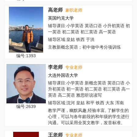
高老师
兼职老师
英国约克大学
辅导课目:小学英语 英语口语 小升初英语 初
一英语 初二英语 初三英语 高一英语
辅导区域:皇姑 铁西 于洪
主教新概念英语；初中做中考分项训练
编号:1393
李老师
专业老师
大连外国语大学
辅导课目:小学英语 新概念英语 英语口语 小
升初英语 初一英语 初二英语 初三英语 高一
英语 高二英语 雅思听说读写
辅导区域:沈河 皇姑 和平 铁西 大东 浑南
编号:2639
教学严谨，幽默风趣,经验丰富, 了解学生的
心理，可以与各年龄段的和年级的学生进行
沟通。可以采用全英文教学，发音标准、
地...
王老师
专业老师