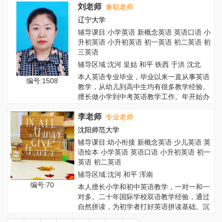
刘老师
兼职老师
辽宁大学
辅导课目:小学英语 新概念英语 英语口语 小
升初英语 小升初英语 初一英语 初二英语 初
三英语
辅导区域:沈河 皇姑 和平 铁西 于洪 沈北
本人英语专业毕业，毕业以来一直从事英语
编号:1508
教学，从幼儿到高中生均有很多教学经验。
擅长做小学到中考英语教学工作。年开始办
英语班...
李老师
专业老师
沈阳师范大学
辅导课目:幼小衔接 新概念英语 少儿英语 英
语绘本 小学英语 英语口语 小升初英语 初一
英语 初二英语
辅导区域:沈河 和平 浑南
编号:70
本人擅长小学和初中英语教学，一对一和一
对多。二十年国际学校双语教学经验，通过
自然拼读，为初学者打好英语拼读基础。沉
浸式英...