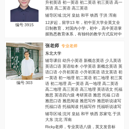
升初英语 初一英语 初二英语 初三英语 高一
英语 高二英语 高三英语
辅导区域:沈河 皇姑 和平 铁西 于洪 浑南
12岁起，留学13 年，初中至大学全英文全
编号:3915
日制教育，对国内小学，初中，高中英语掌
握熟悉教育体系，有独特的教学方式应对中
国...
张老师
专业老师
东北大学
辅导课目:幼升小英语 新概念英语 少儿英语
英语口语 英语绘本 小学英语 新概念英语 英
语口语 小升初英语 小升初英语 语文英语 初
一英语 初一地理 初二英语 初二地理 初三英
编号:303
语 初二地理 高一英语 高一地理 高二英语
高二地理 高三英语 高三地理 英语语文 托福
雅思 英语四六级 考研英语 雅思 托福 口语
雅思口语 雅思阅读 雅思写作 雅思听说读写
托福口语 托福阅读 托福写作 托福听说读写
辅导区域:沈河 皇姑 和平 铁西 苏家屯 于洪
大东 沈北 浑南
Ricky老师，专业英语八级，英文发音标