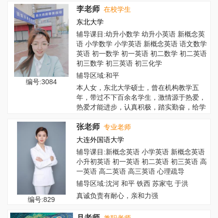
李老师
在校学生
东北大学
辅导课目:幼升小数学 幼升小英语 新概念英
语 小学数学 小学英语 新概念英语 语文数学
英语 初一数学 初一英语 初二数学 初二英语
初三数学 初三英语 初三化学
辅导区域:和平
编号:3084
本人女，东北大学硕士，曾在机构教学五
年，带过不下百余名学生，激情源于热爱，
热爱才能进步，认真积极，踏实勤奋，给学
生带来积...
张老师
专业老师
大连外国语大学
辅导课目:新概念英语 小学英语 新概念英语
小升初英语 初一英语 初二英语 初三英语 高
一英语 高二英语 高三英语 心理疏导
辅导区域:沈河 和平 铁西 苏家屯 于洪
真诚负责有耐心，亲和力强
编号:829
月老师