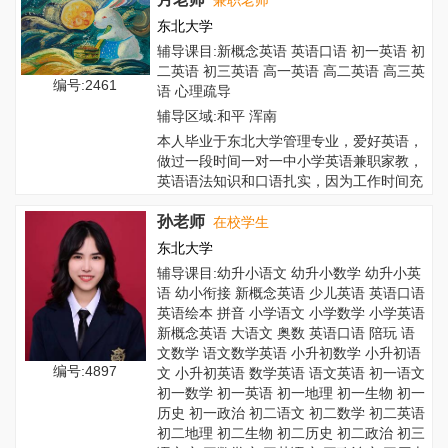
兼职老师
东北大学
辅导课目:新概念英语 英语口语 初一英语 初
二英语 初三英语 高一英语 高二英语 高三英
编号:2461
语 心理疏导
辅导区域:和平 浑南
本人毕业于东北大学管理专业，爱好英语，
做过一段时间一对一中小学英语兼职家教，
英语语法知识和口语扎实，因为工作时间充
裕，可...
孙老师
在校学生
东北大学
辅导课目:幼升小语文 幼升小数学 幼升小英
语 幼小衔接 新概念英语 少儿英语 英语口语
英语绘本 拼音 小学语文 小学数学 小学英语
新概念英语 大语文 奥数 英语口语 陪玩 语
文数学 语文数学英语 小升初数学 小升初语
编号:4897
文 小升初英语 数学英语 语文英语 初一语文
初一数学 初一英语 初一地理 初一生物 初一
历史 初一政治 初二语文 初二数学 初二英语
初二地理 初二生物 初二历史 初二政治 初三