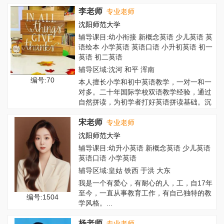
长包...
李老师
专业老师
沈阳师范大学
辅导课目:幼小衔接 新概念英语 少儿英语 英
语绘本 小学英语 英语口语 小升初英语 初一
英语 初二英语
辅导区域:沈河 和平 浑南
编号:70
本人擅长小学和初中英语教学，一对一和一
对多。二十年国际学校双语教学经验，通过
自然拼读，为初学者打好英语拼读基础。沉
浸式英...
宋老师
专业老师
沈阳师范大学
辅导课目:幼升小英语 新概念英语 少儿英语
英语口语 小学英语
辅导区域:皇姑 铁西 于洪 大东
我是一个有爱心，有耐心的人，工，自17年
至今，一直从事教育工作，有自己独特的教
编号:1504
学风格。...
杨老师
专业老师