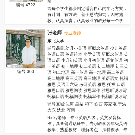
南
编号:4722
给每个学生都会制定适合自己的学习方案，
有计划、有方法，善于总结归纳，因材施
教、认真负责，认真敬业的教好每一个学
生...
张老师
专业老师
东北大学
辅导课目:幼升小英语 新概念英语 少儿英语
英语口语 英语绘本 小学英语 新概念英语 英
语口语 小升初英语 小升初英语 语文英语 初
一英语 初一地理 初二英语 初二地理 初三英
编号:303
语 初二地理 高一英语 高一地理 高二英语
高二地理 高三英语 高三地理 英语语文 托福
雅思 英语四六级 考研英语 雅思 托福 口语
雅思口语 雅思阅读 雅思写作 雅思听说读写
托福口语 托福阅读 托福写作 托福听说读写
辅导区域:沈河 皇姑 和平 铁西 苏家屯 于洪
大东 沈北 浑南
Ricky老师，专业英语八级，英文发音标
准，具备普通话证书。专职教学各年级英语
教学，熟悉教材，理解考点，深耕教学。专