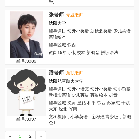
学...
张老师
专业老师
沈阳大学
辅导课目:幼升小英语 新概念英语 少儿英语
英语绘本
辅导区域:铁西
教龄15年 小初校本 新概念 拼读语法
编号:3086
潘老师
兼职老师
沈阳航空航天大学
辅导课目:幼升小语文 幼升小英语 幼小衔接
新概念英语 少儿英语 英语绘本 拼音
辅导区域:沈河 皇姑 和平 铁西 苏家屯 于洪
大东 沈北 浑南
文科教师，小学英语，新概念青少版，新概
编号:3997
念1
«
1
2
»