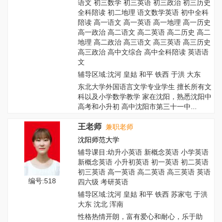
语文 初三数学 初三英语 初三政治 初三历史
全科陪读 初二地理 语文数学英语 初中全科
陪读 高一语文 高一英语 高一地理 高一历史
高一政治 高二语文 高二英语 高二历史 高二
地理 高二政治 高三语文 高三英语 高三历史
高三政治 高中文综合 高中全科陪读 英语语
文
辅导区域:沈河 皇姑 和平 铁西 于洪 大东
东北大学外国语言文学专业学生 擅长所有文
科以及小学数学教学 家在沈阳，熟悉沈阳中
高考和小升初 高中沈阳市第三十一中...
王老师
兼职老师
沈阳师范大学
辅导课目:幼升小英语 新概念英语 小学英语
新概念英语 小升初英语 初一英语 初二英语
初三英语 高一英语 高二英语 高三英语 英语
编号:518
四六级 考研英语
辅导区域:沈河 皇姑 和平 铁西 苏家屯 于洪
大东 沈北 浑南
性格热情开朗，富有爱心和耐心，乐于助